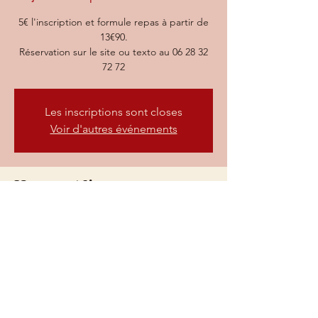
5€ l'inscription et formule repas à partir de
13€90.
Réservation sur le site ou texto au 06 28 32
72 72
Les inscriptions sont closes
Voir d'autres événements
Heure et lieu
18 déc. 2025, 19:30 – 23:30
Villefranche-sur-Saône, 73 Rue nationale,
69400 Villefranche-sur-Saône, France
73 rue Nationale, 69400
Villefranche-sur-Saône
Du mardi au vendredi : de 9h à 0h