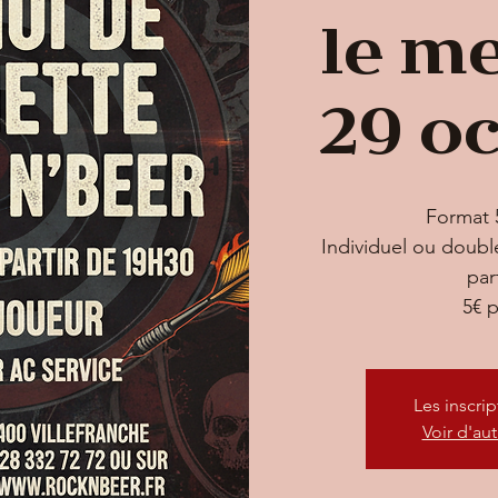
le m
29 oc
Format 5
Individuel ou doubl
par
Les inscri
Voir d'au