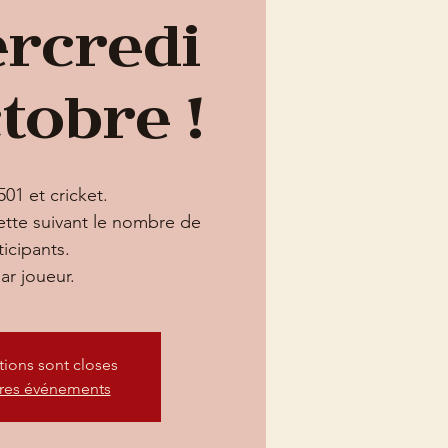
ercredi
tobre !
01 et cricket.
ette suivant le nombre de
ticipants.
ptions sont closes
tres événements