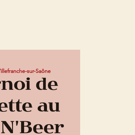
Connex
EMENTS
OFFRE ENTREPRISE
Mes Abonnements
illefranche-sur-Saône
noi de
ette au
 N'Beer