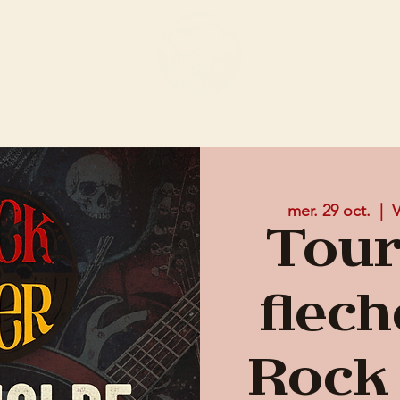
ENU
ÉVÈN
mer. 29 oct.
  |  
V
Tour
flech
Rock