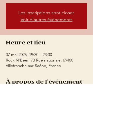
Les inscriptions sont closes
Voir d'autres événements
Heure et lieu
07 mai 2025, 19:30 – 23:30
Rock N'Beer, 73 Rue nationale, 69400
Villefranche-sur-Saône, France
À propos de l'événement
sono avec 4 micros, guitares électrique et 
acoustique, basse, piano et percu (pad). 
Restauration sur place, planches et 
tartinades maison.