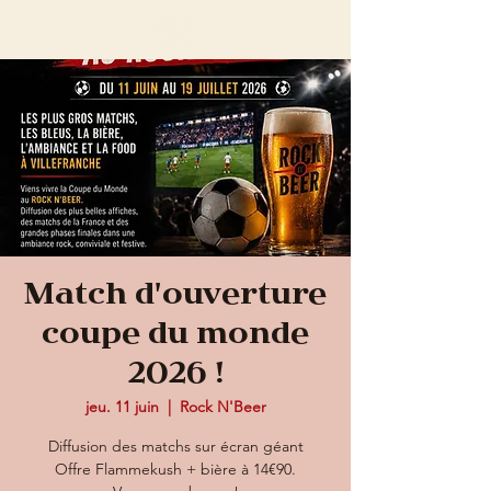
Match d'ouverture
coupe du monde
2026 !
jeu. 11 juin
  |  
Rock N'Beer
Diffusion des matchs sur écran géant
Offre Flammekush + bière à 14€90.