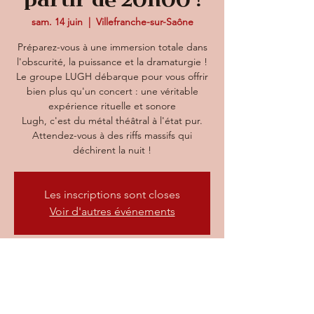
partir de 20h00 !
sam. 14 juin
  |  
Villefranche-sur-Saône
Préparez-vous à une immersion totale dans
l'obscurité, la puissance et la dramaturgie !
Le groupe LUGH débarque pour vous offrir
bien plus qu'un concert : une véritable
expérience rituelle et sonore
Lugh, c'est du métal théâtral à l'état pur.
Attendez-vous à des riffs massifs qui
déchirent la nuit !
Les inscriptions sont closes
Voir d'autres événements
Heure et lieu
14 juin 2025, 20:00 – 23:00
Villefranche-sur-Saône, 73 Rue nationale,