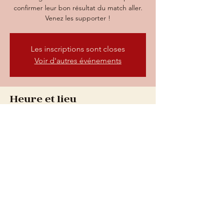
confirmer leur bon résultat du match aller.
Venez les supporter !
Les inscriptions sont closes
Voir d'autres événements
Heure et lieu
12 mars 2025, 18:45 – 22:45
Rock N'Beer, 73 Rue nationale, 69400
Villefranche-sur-Saône, France
73 rue Nationale, 69400
Villefranche-sur-Saône
Du mardi au vendredi : de 9h à 0h
Le samedi : de 9h à 1h
​06
28 32 72 72