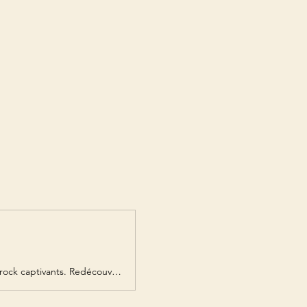
Christian Chenet, alias Krys C, chanteur et guitariste, propose des concerts pop/rock captivants. Redécouvrez les classiques avec une énergie et une passion uniques.