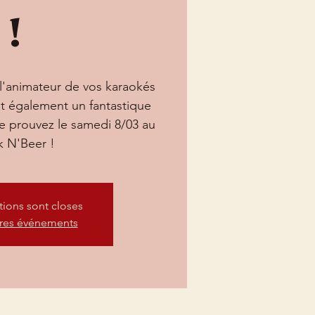
!
 l'animateur de vos karaokés
st également un fantastique
 le prouvez le samedi 8/03 au
 N'Beer !
ptions sont closes
tres événements