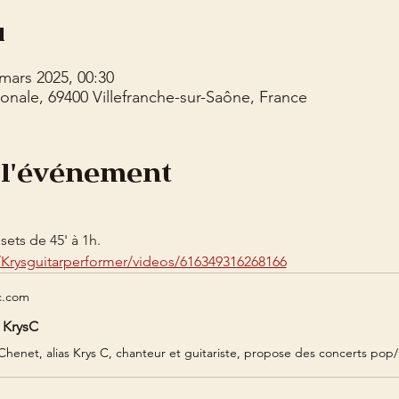
u
 mars 2025, 00:30
onale, 69400 Villefranche-sur-Saône, France
 l'événement
sets de 45' à 1h.
Krysguitarperformer/videos/616349316268166
c.com
| KrysC