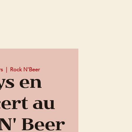
Connex
EMENTS
OFFRE ENTREPRISE
Mes Abonnements
rs
  |  
Rock N'Beer
ys en
ert au
N' Beer