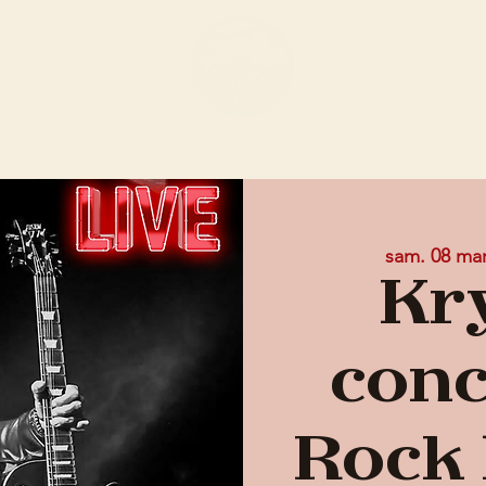
ENU
ÉVÈN
sam. 08 ma
Kr
conc
Rock 