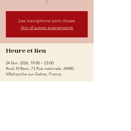
!
Les inscriptions sont closes
Voir d'autres événements
Heure et lieu
24 févr. 2026, 19:00 – 23:00
Rock N'Beer, 73 Rue nationale, 69400
Villefranche-sur-Saône, France
À propos de l'événement
Repas à partir de 19h, Karaoké à partir de 
20h30
73 rue Nationale, 69400