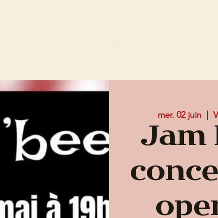
ENU
ÉVÈN
mer. 02 juin
  |  
V
Jam 
conce
ope