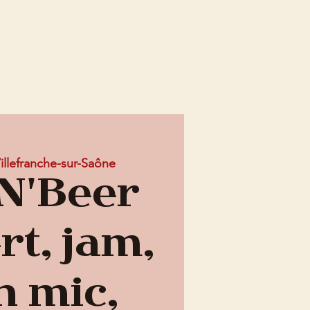
Connex
EMENTS
OFFRE ENTREPRISE
Mes Abonnements
illefranche-sur-Saône
N'Beer
rt, jam,
n mic,