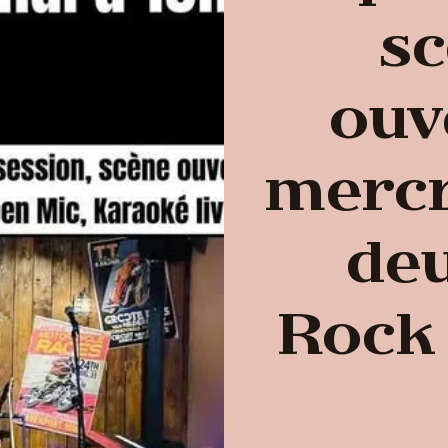
s
ouv
mercr
de
Rock