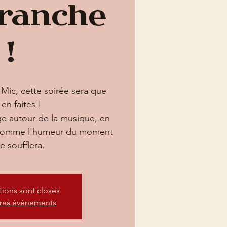
franche
!
Mic, cette soirée sera que
en faites !
 autour de la musique, en
 comme l'humeur du moment
e soufflera.
ptions sont closes
tres événements