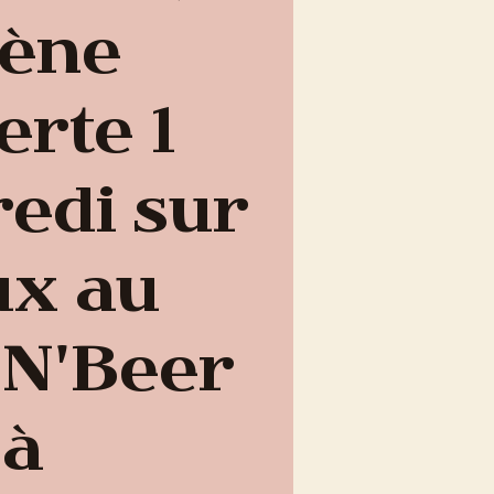
cène
erte 1
edi sur
ux au
 N'Beer
à