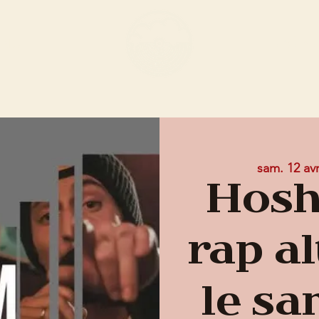
ENU
ÉVÈN
sam. 12 avr
Hosh
rap al
le sa