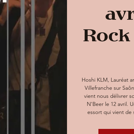
avr
Rock
Hoshi KLM, Lauréat ar
Villefranche sur Sa
vient nous délivrer 
N'Beer le 12 avril. U
essort qui vient de