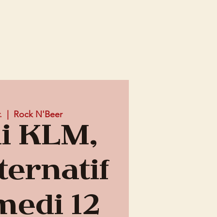
Connex
EMENTS
OFFRE ENTREPRISE
Mes Abonnements
.
  |  
Rock N'Beer
i KLM,
ternatif
medi 12