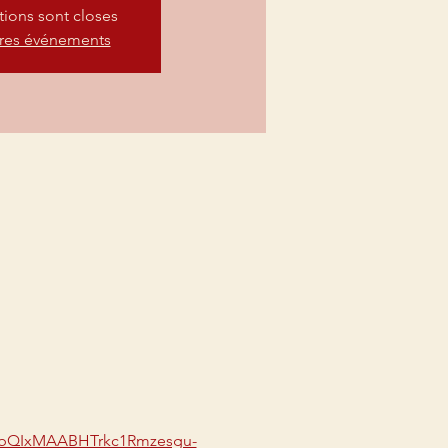
ptions sont closes
tres événements
2FlbQIxMAABHTrkc1Rmzesgu-