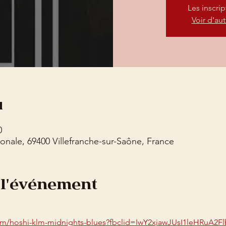
Les inscri
Voir d'au
u
0
onale, 69400 Villefranche-sur-Saône, France
 l'événement
lbum/hoshi-klm-midnights-blues?fbclid=IwY2xjawJUsI1leHRuA