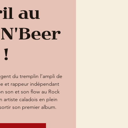
il au
 N'Beer
!
gent du tremplin l’ampli de
ône et rappeur indépendant
son son et son flow au Rock
n artiste caladois en plein
 sortir son premier album.