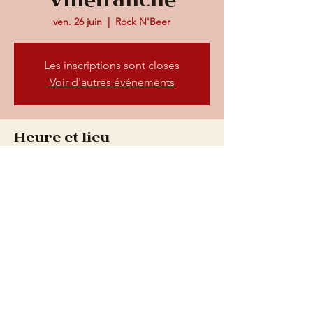
Villefranche
ven. 26 juin
  |  
Rock N'Beer
Les inscriptions sont closes
Voir d'autres événements
Heure et lieu
26 juin 2026, 20:30 – 23:00
Rock N'Beer, 73 Rue nationale, 69400
Villefranche-sur-Saône, France
73 rue Nationale, 69400
Villefranche-sur-Saône
Du mardi au vendredi : de 9h à 0h
Le samedi : de 9h à 1h
​06
28 32 72 72
contact@rocknbeer.fr