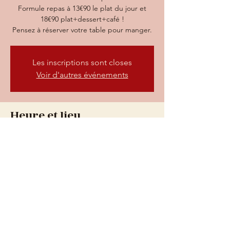
Formule repas à 13€90 le plat du jour et
18€90 plat+dessert+café !
Pensez à réserver votre table pour manger.
Les inscriptions sont closes
Voir d'autres événements
Heure et lieu
09 déc. 2025, 19:30 – 23:30
Villefranche-sur-Saône, 73 Rue nationale,
69400 Villefranche-sur-Saône, France
73 rue Nationale, 69400
Villefranche-sur-Saône
Du mardi au vendredi : de 9h à 0h
Le samedi : de 9h à 1h